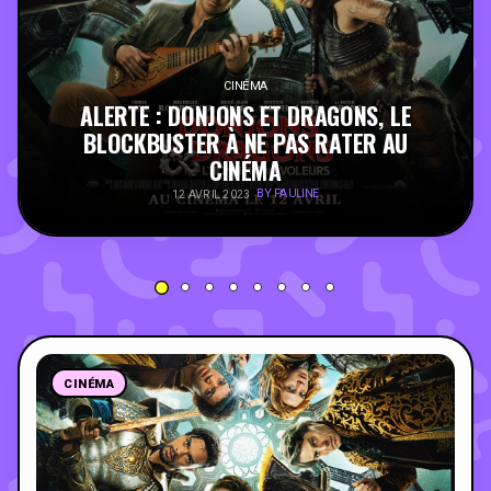
PEOPLE
CINÉMA
FOOD
ALERTE : DONJONS ET DRAGONS, LE
BLOCKBUSTER À NE PAS RATER AU
CINÉMA
BONS PLANS
BY PAULINE
12 AVRIL 2023
SOUTENEZ KULTT
CINÉMA