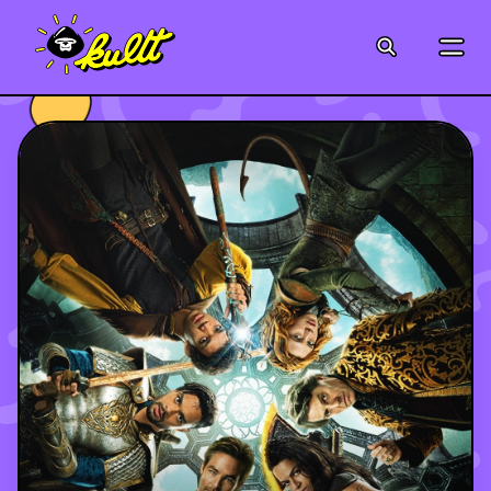
CINÉMA
SÉRIES
MODE
MUSIQUE
CRÉATION
ART
JEUX-VIDÉO
VINTAGE