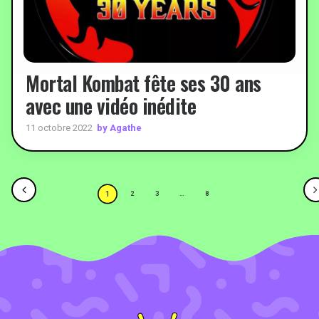
Mortal Kombat fête ses 30 ans
avec une vidéo inédite
by Agathe
11 octobre 2022
1
2
3
…
8