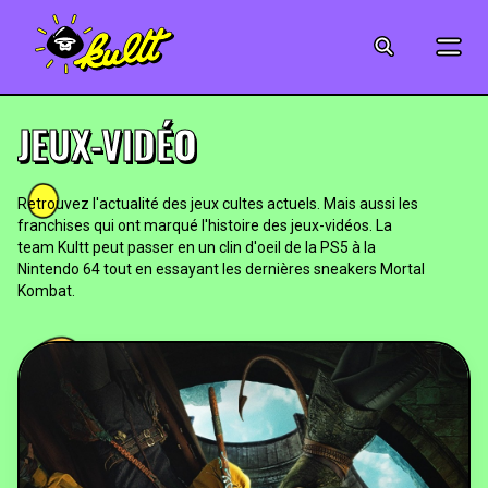
CINÉMA
SÉRIES
JEUX-VIDÉO
MODE
Retrouvez l'actualité des jeux cultes actuels. Mais aussi les
franchises qui ont marqué l'histoire des jeux-vidéos. La
MUSIQUE
team Kultt peut passer en un clin d'oeil de la PS5 à la
Nintendo 64 tout en essayant les dernières sneakers Mortal
CRÉATION
Kombat.
ART
JEUX-VIDÉO
VINTAGE