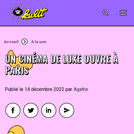
CINÉMA
SÉRIES
Accueil
A la une
MODE
UN CINÉMA DE LUXE OUVRE À
MUSIQUE
PARIS
CRÉATION
14 décembre 2022
By
Agathe
ART
JEUX-VIDÉO
VINTAGE