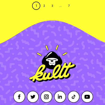
1
2
3
…
7