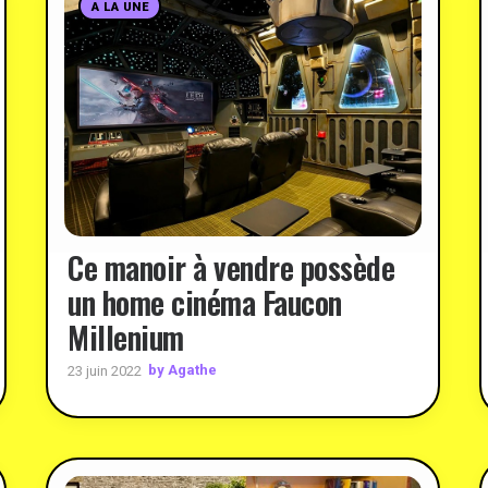
A LA UNE
Ce manoir à vendre possède
un home cinéma Faucon
Millenium
by Agathe
23 juin 2022