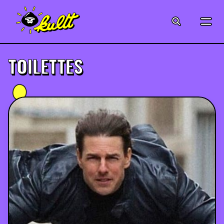
CINÉMA
SÉRIES
TOILETTES
MODE
MUSIQUE
CRÉATION
ART
JEUX-VIDÉO
VINTAGE