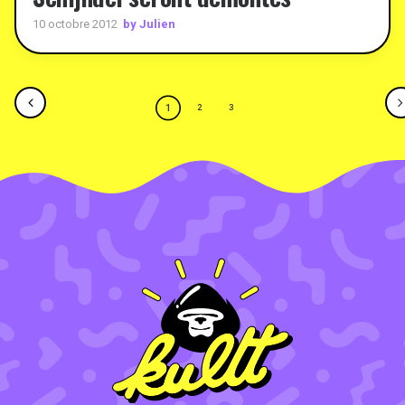
by Julien
10 octobre 2012
1
2
3