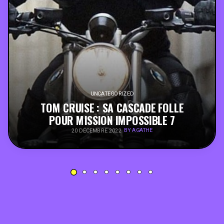
PEOPLE
FOOD
BONS PLANS
UNCATEGORIZED
SOUTENEZ KULTT
TOM CRUISE : SA CASCADE FOLLE
POUR MISSION IMPOSSIBLE 7
BY AGATHE
20 DÉCEMBRE 2022