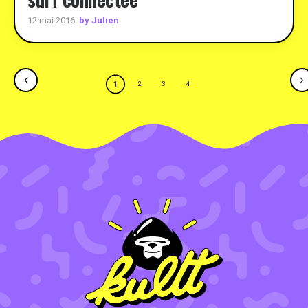
by Julien
12 mai 2016
1
2
3
4