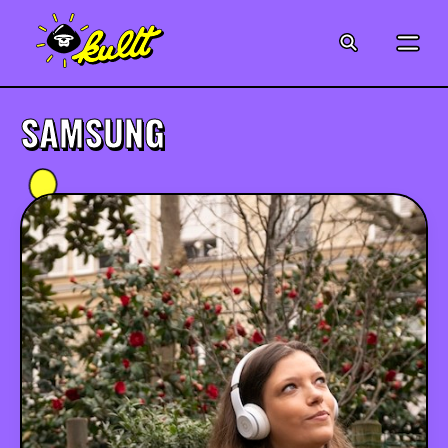
CINÉMA
SÉRIES
SAMSUNG
MODE
MUSIQUE
CRÉATION
ART
JEUX-VIDÉO
VINTAGE