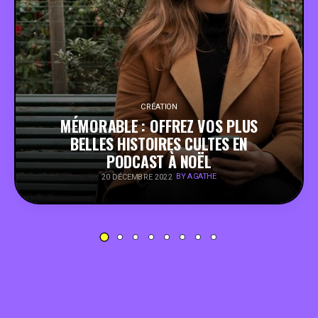
PEOPLE
FOOD
BONS PLANS
CRÉATION
MÉMORABLE : OFFREZ VOS PLUS
BELLES HISTOIRES CULTES EN
SOUTENEZ KULTT
PODCAST À NOËL
BY AGATHE
20 DÉCEMBRE 2022