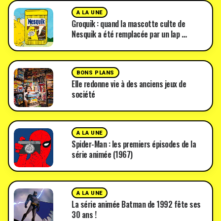
A LA UNE
Groquik : quand la mascotte culte de
Nesquik a été remplacée par un lap …
BONS PLANS
Elle redonne vie à des anciens jeux de
société
A LA UNE
Spider-Man : les premiers épisodes de la
série animée (1967)
A LA UNE
La série animée Batman de 1992 fête ses
30 ans !