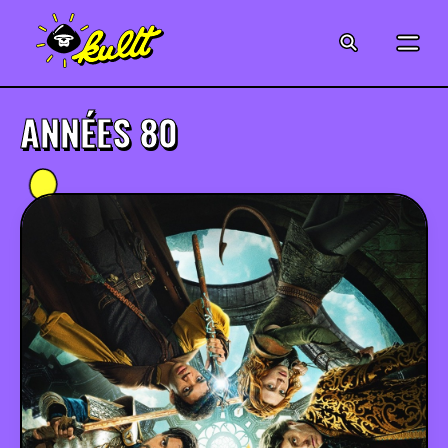
CINÉMA
SÉRIES
ANNÉES 80
MODE
MUSIQUE
CRÉATION
ART
JEUX-VIDÉO
VINTAGE