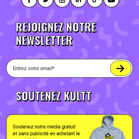
REJOIGNEZ NOTRE
NEWSLETTER
SOUTENEZ KULTT
Soutenez notre média gratuit
et sans publicité en achetant le