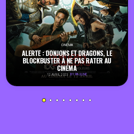
PEOPLE
FOOD
BONS PLANS
CINÉMA
ALERTE : DONJONS ET DRAGONS, LE
BLOCKBUSTER À NE PAS RATER AU
SOUTENEZ KULTT
CINÉMA
BY PAULINE
12 AVRIL 2023