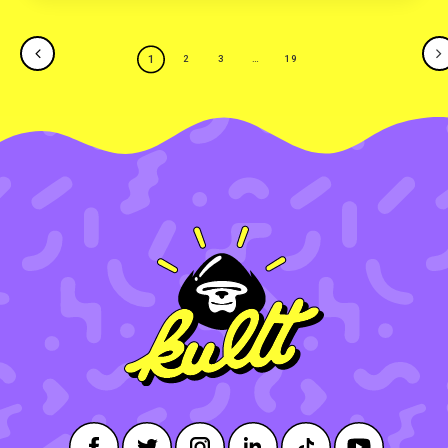
1
2
3
…
19