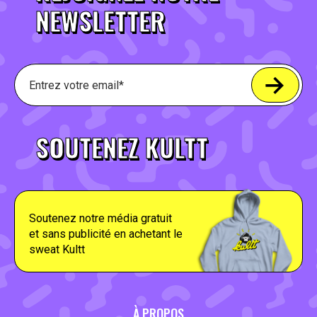
NEWSLETTER
SOUTENEZ KULTT
Soutenez notre média gratuit
et sans publicité en achetant le
sweat Kultt
À PROPOS