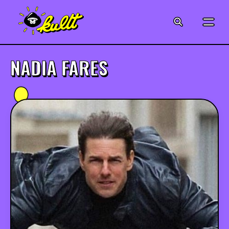
CINÉMA
SÉRIES
NADIA FARES
MODE
MUSIQUE
CRÉATION
ART
JEUX-VIDÉO
VINTAGE