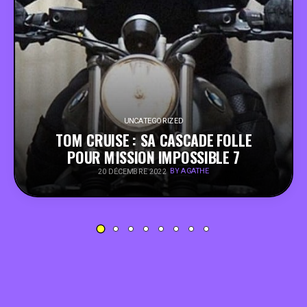
PEOPLE
FOOD
BONS PLANS
UNCATEGORIZED
TOM CRUISE : SA CASCADE FOLLE
SOUTENEZ KULTT
POUR MISSION IMPOSSIBLE 7
BY AGATHE
20 DÉCEMBRE 2022