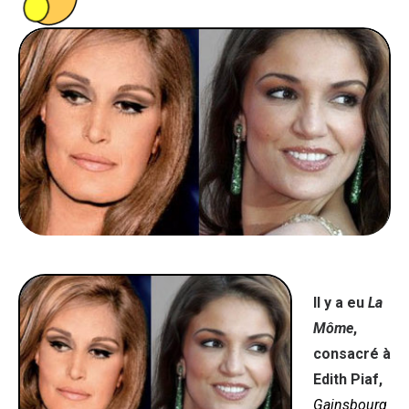
PEOPLE
FOOD
BONS PLANS
SOUTENEZ KULTT
Il y a eu
La
Môme
,
consacré à
Edith Piaf,
Gainsbourg