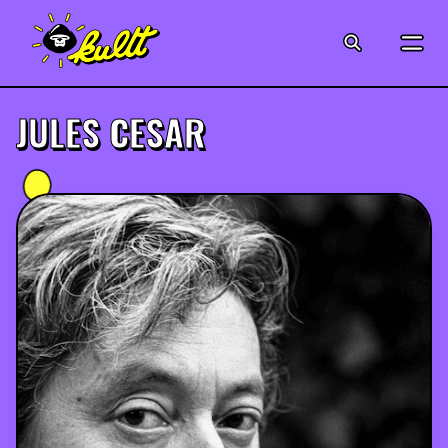
CINÉMA
SÉRIES
JULES CESAR
MODE
MUSIQUE
CRÉATION
ART
JEUX-VIDÉO
VINTAGE