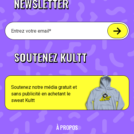
NEWSLETTER
SOUTENEZ KULTT
Soutenez notre média gratuit et
sans publicité en achetant le
sweat Kultt
À PROPOS