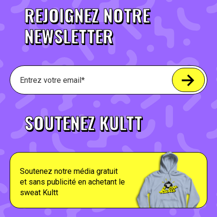
REJOIGNEZ NOTRE
NEWSLETTER
SOUTENEZ KULTT
Soutenez notre média gratuit
et sans publicité en achetant le
sweat Kultt