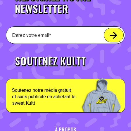
NEWSLETTER
SOUTENEZ KULTT
Soutenez notre média gratuit
et sans publicité en achetant le
sweat Kultt
À PROPOS