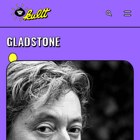
CINÉMA
SÉRIES
GLADSTONE
MODE
MUSIQUE
CRÉATION
ART
JEUX-VIDÉO
VINTAGE