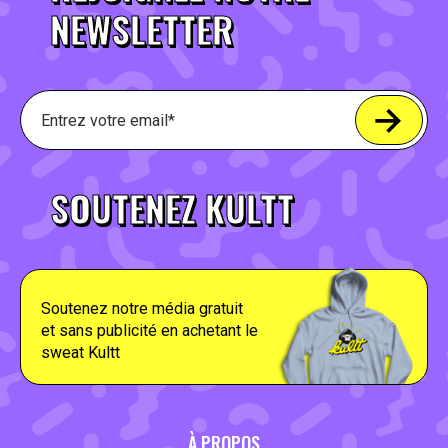
NEWSLETTER
SOUTENEZ KULTT
Soutenez notre média gratuit
et sans publicité en achetant le
sweat Kultt
À PROPOS