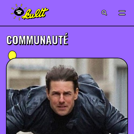
CINÉMA
SÉRIES
COMMUNAUTÉ
MODE
MUSIQUE
CRÉATION
ART
JEUX-VIDÉO
VINTAGE