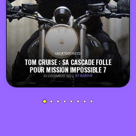
PEOPLE
FOOD
BONS PLANS
UNCATEGORIZED
TOM CRUISE : SA CASCADE FOLLE
SOUTENEZ KULTT
POUR MISSION IMPOSSIBLE 7
BY AGATHE
20 DÉCEMBRE 2022