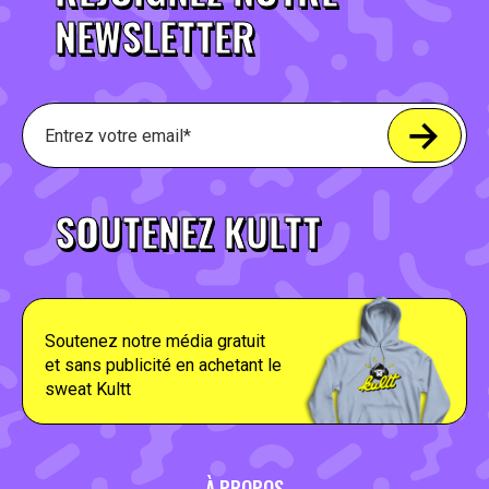
NEWSLETTER
SOUTENEZ KULTT
Soutenez notre média gratuit
et sans publicité en achetant le
sweat Kultt
À PROPOS