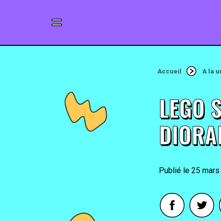
Accueil
A la 
LEGO 
DIORA
25 mars