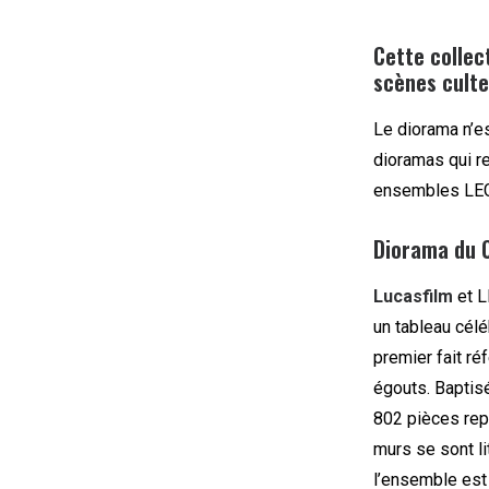
Cette collec
scènes culte
Le diorama n’e
dioramas qui re
ensembles LEG
Diorama du C
Lucasfilm
et L
un tableau cél
premier fait r
égouts. Bapti
802 pièces repr
murs se sont l
l’ensemble est 