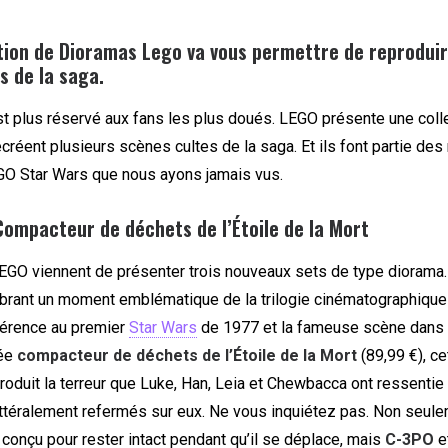
tion de Dioramas Lego va vous permettre de reproduir
s de la saga.
st plus réservé aux fans les plus doués. LEGO présente une colle
créent plusieurs scènes cultes de la saga. Et ils font partie des
O Star Wars que nous ayons jamais vus.
ompacteur de déchets de l’Étoile de la Mort
EGO viennent de présenter trois nouveaux sets de type diorama
ébrant un moment emblématique de la trilogie cinématographique 
éférence au premier
Star Wars
de 1977 et la fameuse scène dans 
sée
compacteur de déchets de l’Étoile de la Mort
(89,99 €), c
oduit la terreur que Luke, Han, Leia et Chewbacca ont ressentie
ittéralement refermés sur eux. Ne vous inquiétez pas. Non seul
conçu pour rester intact pendant qu’il se déplace, mais
C-3PO
e