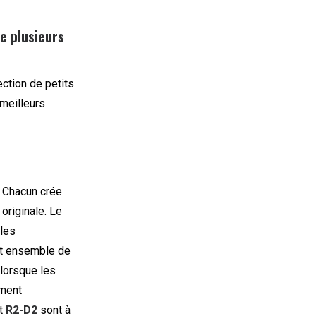
e plusieurs
ction de petits
 meilleurs
. Chacun crée
originale. Le
les
et ensemble de
 lorsque les
ement
t
R2-D2
sont à