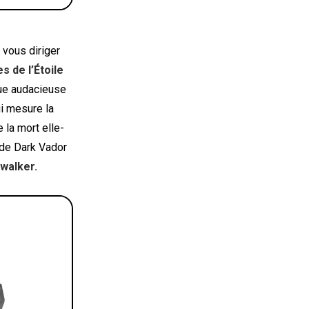
 vous diriger
s de l’Étoile
que audacieuse
ui mesure la
 la mort elle-
de Dark Vador
walker.