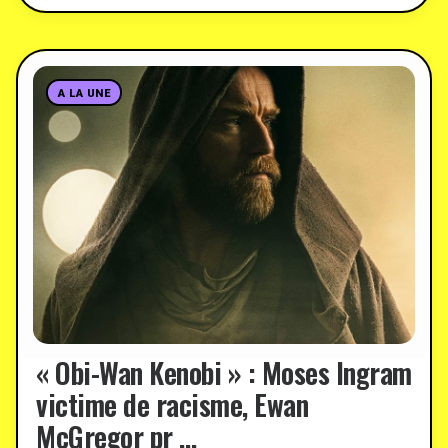
A LA UNE
« Obi-Wan Kenobi » : Moses Ingram
victime de racisme, Ewan
McGregor pr …