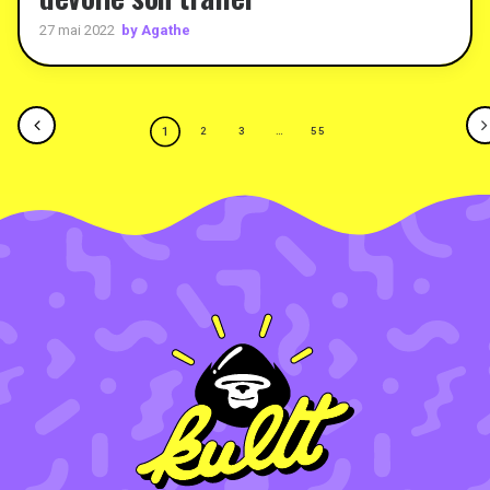
by Agathe
27 mai 2022
1
2
3
…
55