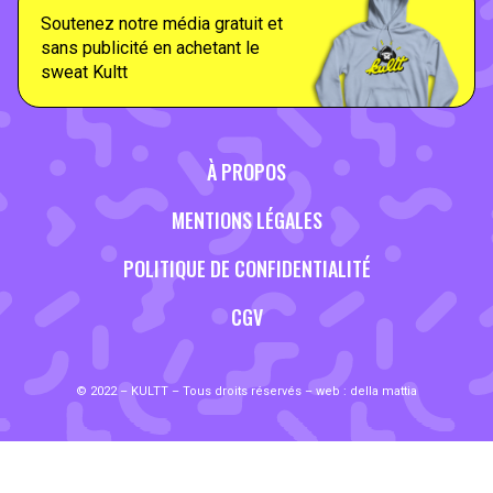
Soutenez notre média gratuit et
sans publicité en achetant le
sweat Kultt
À PROPOS
MENTIONS LÉGALES
POLITIQUE DE CONFIDENTIALITÉ
CGV
© 2022 – KULTT – Tous droits réservés – web :
della mattia