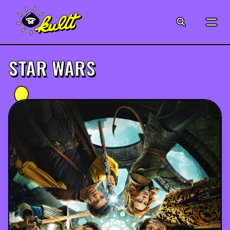
CINÉMA
SÉRIES
STAR WARS
MODE
MUSIQUE
CRÉATION
ART
JEUX-VIDÉO
VINTAGE