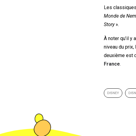
Les classiques
Monde de Ne
Story
».
À noter qu’il y
niveau du prix
deuxième est 
France
.
DISNEY
DIS