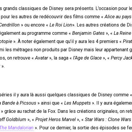
es grands classiques de Disney sera présents. L’occasion pour l
t pour les autres de redécouvrir des films comme «
Alice au pays
Cendrillon
» ou encore «
Le Roi Lion
». Les autres créations de D
 également au programme comme «
Benjamin Gates
», «
La Reine
otopie
». À noter également que qu’il y aura les 4 premiers «
Pira
mi les métrages non produits par Disney mais leur appartenant g
os, on retrouve «
Avatar
», la saga «
l’Age de Glace
», «
Percy Jac
w
».
séries il y aura là aussi quelques classiques de Disney comme 
a Bande à Picsous
» ainsi que «
Les Muppets
». Il y aura égalemen
» grâce au rachat de la Fox. Dans les créations originales, on re
eff Goldblum
», «
Projet Heros Marvel
», «
Star Wars : Clone Wars
The Mandalorian
». Pour ce dernier, la sortie des épisodes se f