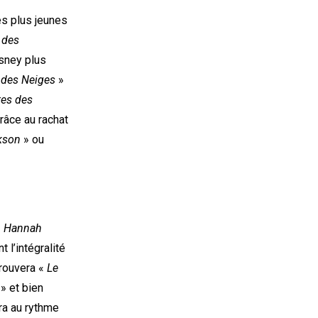
es plus jeunes
 des
isney plus
 des Neiges
»
tes des
râce au rachat
kson
» ou
«
Hannah
t l’intégralité
trouvera «
Le
» et bien
era au rythme