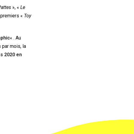
attes
», «
Le
s premiers «
Toy
aphic
« . Au
s
par mois, la
rs 2020 en