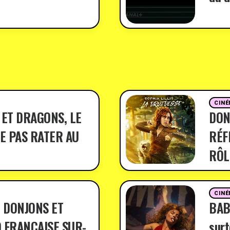
CINÉ
 ET DRAGONS, LE
DON
E PAS RATER AU
RÉF
RÔL
CINÉ
 DONJONS ET
BABY
 FRANÇAISE SUR-
surt