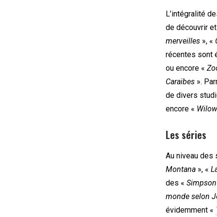
L’intégralité d
de découvrir e
merveilles
», «
récentes sont
ou encore «
Zo
Caraïbes
». Par
de divers studi
encore «
Wilo
Les séries
Au niveau des 
Montana
», «
L
des «
Simpson
monde selon J
évidemment «