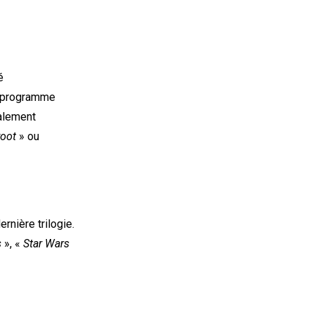
é
u programme
galement
root
» ou
rnière trilogie.
s
», «
Star Wars