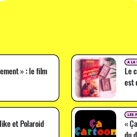
A LA
ement » : le film
Le c
est 
LES 
ike et Polaroid
« Ça
du d