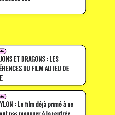
MA
JONS ET DRAGONS : LES
ÉRENCES DU FILM AU JEU DE
E
MA
LON : Le film déjà primé à ne
out pas manquer à la rentrée