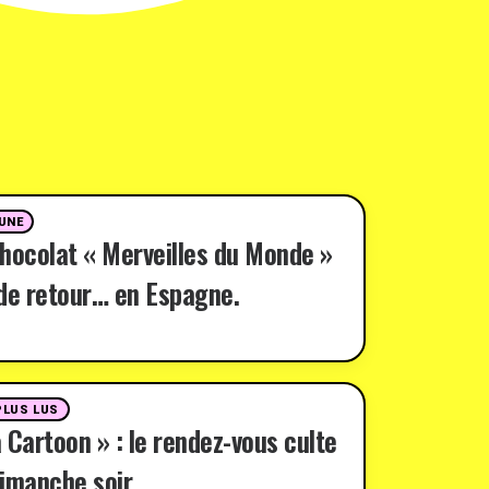
 UNE
hocolat « Merveilles du Monde »
de retour… en Espagne.
PLUS LUS
 Cartoon » : le rendez-vous culte
imanche soir