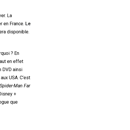
er. La
er en France.
Le
ra disponible.
rquoi ? En
aut en effet
en DVD ainsi
t aux USA. C’est
Spider-Man Far
Disney +
logue que