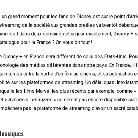
un grand moment pour les fans de Disney est sur le point d’arriv
streaming de la société aux grandes oreilles va bientôt débarqu
hain
, soit dans deux semaines et un jour exactement,
Disney +
se
atalogue pour la France ? On vous dit tout !
 Disney + en France sera différent de celui des États-Unis. Pou
ronologie des médias différentes dans notre pays. En France, il f
tain temps entre la sortie d’un film au cinéma, et sa publication 
ilité sur les plateformes de streaming. Un délai quasi inexistan
 laquelle les films Marvel les plus récents par exemple, comme «
et «
Avengers : Endgame
» ne seront pas encore disponible sur 
’empêchera pas la plateforme de streaming d’avoir un sacré cata
lassiques