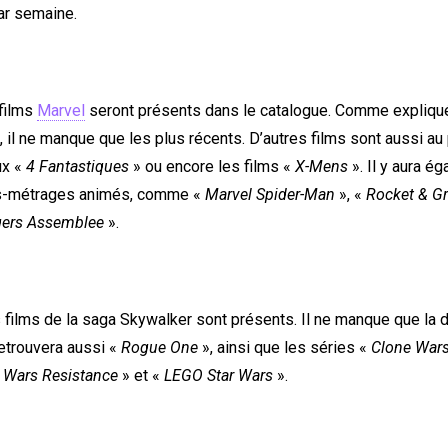
ar semaine.
 films
Marvel
seront présents dans le catalogue. Comme expliqu
il ne manque que les plus récents. D’autres films sont aussi a
x «
4 Fantastiques
» ou encore les films «
X-Mens
». Il y aura é
gs-métrages animés, comme «
Marvel Spider-Man
», «
Rocket & G
ers Assemblee
».
films de la saga Skywalker sont présents. Il ne manque que la de
retrouvera aussi «
Rogue One
», ainsi que les séries «
Clone War
r Wars Resistance
» et «
LEGO Star Wars
».