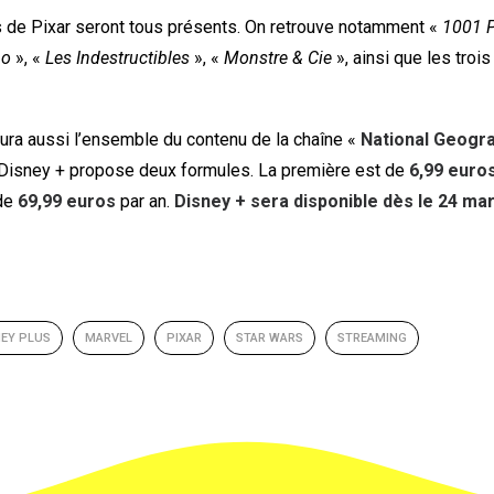
 de Pixar seront tous présents. On retrouve notamment «
1001 P
mo
», «
Les Indestructibles
», «
Monstre & Cie
», ainsi que les troi
 aura aussi l’ensemble du contenu de la chaîne «
National Geogr
, Disney + propose deux formules. La première est de
6,99 euro
de
69,99 euros
par an.
Disney + sera disponible dès le 24 ma
NEY PLUS
MARVEL
PIXAR
STAR WARS
STREAMING