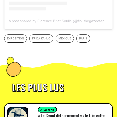
A post shared by Florence Briat Soulie (@flo_thegazeofaparisienne)
EXPOSITION
FRIDA KAHLO
MEXIQUE
PARIS
LES PLUS LUS
A LA UNE
« Le Grand détournement » : le film culte