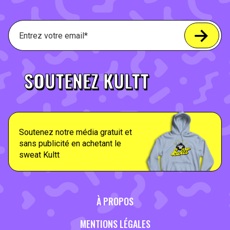
SOUTENEZ KULTT
Soutenez notre média gratuit et
sans publicité en achetant le
sweat Kultt
À PROPOS
MENTIONS LÉGALES