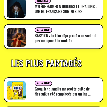
CINÉMA
MYLÈNE FARMER & DONJONS ET DRAGONS :
UNE BO FRANÇAISE SUR-MESURE
A LA UNE
BABYLON : Le film déjà primé à ne surtout
pas manquer à la rentrée
LES PLUS PARTAGÉS
A LA UNE
Groquik : quand la mascotte culte de
Nesquik a été remplacée par un lap …