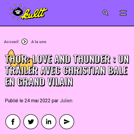
CINÉMA
SÉRIES
Accueil
A la une
MODE
THOR: LOVE AND THUNDER : UN
MUSIQUE
TRAILER AVEC CHRISTIAN BALE
EN GRAND VILAIN
CRÉATION
ART
24 mai 2022
By
Julien
JEUX-VIDÉO
VINTAGE