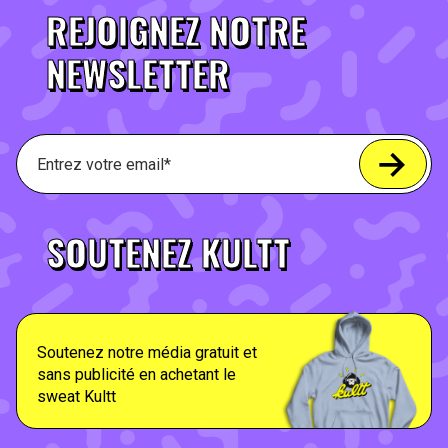
REJOIGNEZ NOTRE
NEWSLETTER
SOUTENEZ KULTT
Soutenez notre média gratuit et
sans publicité en achetant le
sweat Kultt