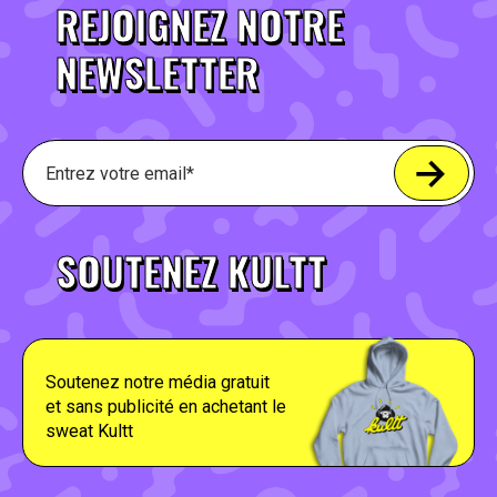
REJOIGNEZ NOTRE
NEWSLETTER
SOUTENEZ KULTT
Soutenez notre média gratuit
et sans publicité en achetant le
sweat Kultt