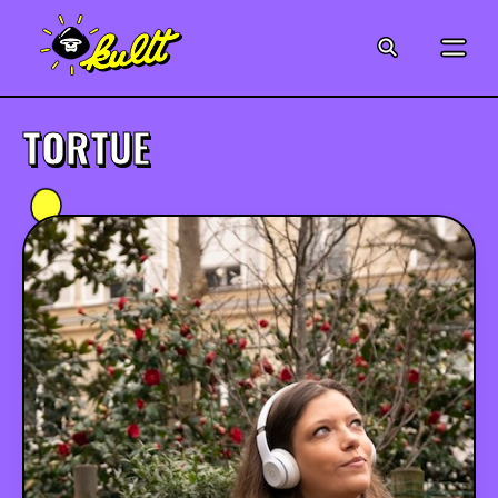
CINÉMA
SÉRIES
TORTUE
MODE
MUSIQUE
CRÉATION
ART
JEUX-VIDÉO
VINTAGE