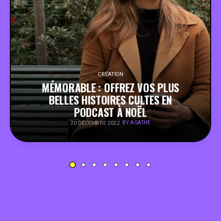
PEOPLE
FOOD
BONS PLANS
CRÉATION
MÉMORABLE : OFFREZ VOS PLUS
BELLES HISTOIRES CULTES EN
SOUTENEZ KULTT
PODCAST À NOËL
BY AGATHE
20 DÉCEMBRE 2022