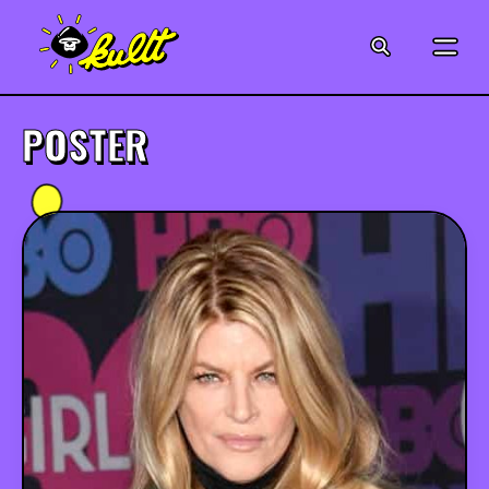
CINÉMA
SÉRIES
POSTER
MODE
MUSIQUE
CRÉATION
ART
JEUX-VIDÉO
VINTAGE