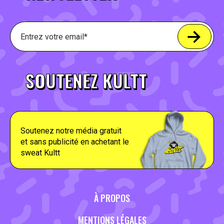
SOUTENEZ KULTT
Soutenez notre média gratuit
et sans publicité en achetant le
sweat Kultt
À PROPOS
MENTIONS LÉGALES