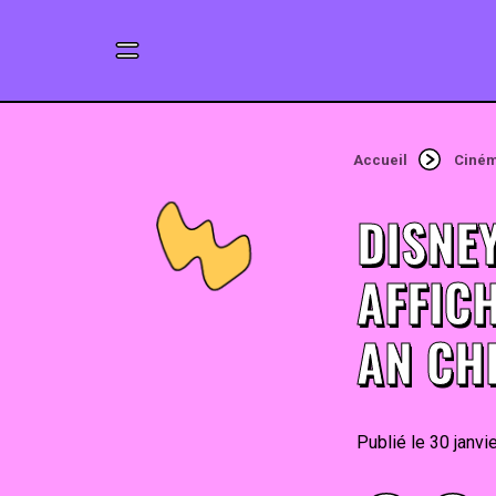
Accueil
Ciné
DISNEY
AFFIC
AN CH
30 janvi