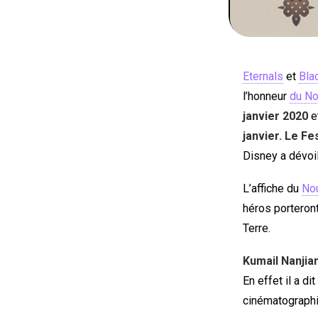
Eternals
et
Bla
l’honneur
du No
janvier 2020
e
janvier.
Le Fe
Disney a dévoil
L’affiche du
Nou
héros porteront
Terre.
Kumail Nanjian
En effet il a di
cinématographiq