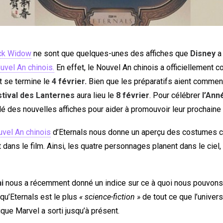
ck Widow
ne sont que quelques-unes des affiches que
Disney
a 
uvel An chinois.
En effet, le Nouvel An chinois a officiellement
t se termine le
4 février.
Bien que les préparatifs aient comme
stival des Lanternes
aura lieu le
8 février
. Pour célébrer
l’Ann
é des nouvelles affiches pour aider à promouvoir leur prochaine 
vel An chinois
d’Eternals nous donne un aperçu des costumes c
 dans le film. Ainsi, les quatre personnages planent dans le ciel, 
i
nous a récemment donné un indice sur ce à quoi nous pouvons
t qu’Eternals est le plus
« science-fiction »
de tout ce que l’univers
ue Marvel a sorti jusqu’à présent.