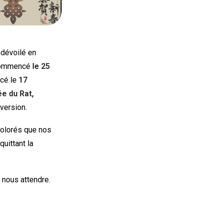
dévoilé en
 commencé
le 25
ncé le
17
ée du Rat,
version.
olorés que nos
quittant la
 nous attendre.