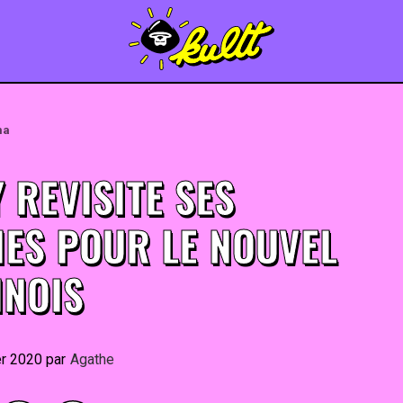
ma
 REVISITE SES
HES POUR LE NOUVEL
INOIS
er 2020
By
Agathe