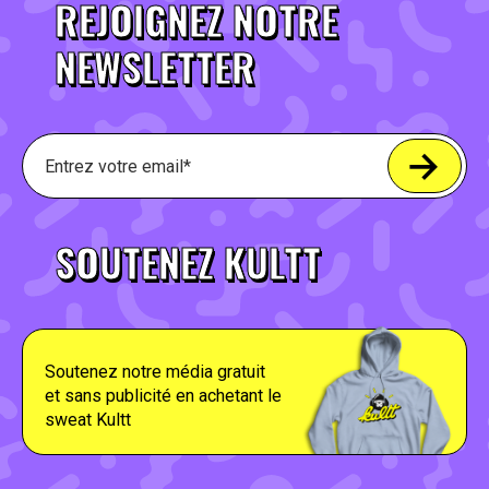
REJOIGNEZ NOTRE
NEWSLETTER
SOUTENEZ KULTT
Soutenez notre média gratuit
et sans publicité en achetant le
sweat Kultt