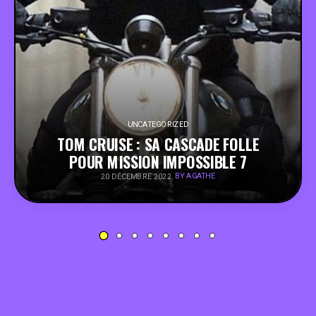
PEOPLE
FOOD
BONS PLANS
UNCATEGORIZED
TOM CRUISE : SA CASCADE FOLLE
SOUTENEZ KULTT
POUR MISSION IMPOSSIBLE 7
BY AGATHE
20 DÉCEMBRE 2022