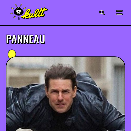
CINÉMA
SÉRIES
PANNEAU
MODE
MUSIQUE
CRÉATION
ART
JEUX-VIDÉO
VINTAGE