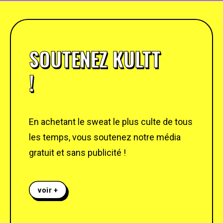
SOUTENEZ KULTT
!
En achetant le sweat le plus culte de tous
les temps, vous soutenez notre média
gratuit et sans publicité !
voir +