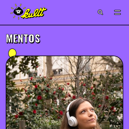
CINÉMA
SÉRIES
MENTOS
MODE
MUSIQUE
CRÉATION
ART
JEUX-VIDÉO
VINTAGE