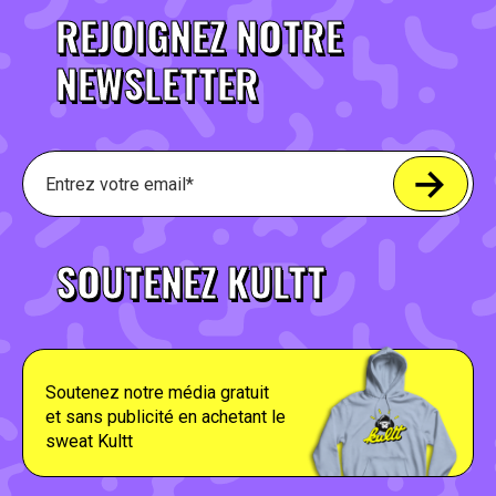
REJOIGNEZ NOTRE
NEWSLETTER
SOUTENEZ KULTT
Soutenez notre média gratuit
et sans publicité en achetant le
sweat Kultt