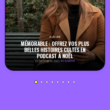
PEOPLE
FOOD
BONS PLANS
A LA UNE
MÉMORABLE : OFFREZ VOS PLUS
BELLES HISTOIRES CULTES EN
SOUTENEZ KULTT
PODCAST À NOËL
BY AGATHE
20 DÉCEMBRE 2022