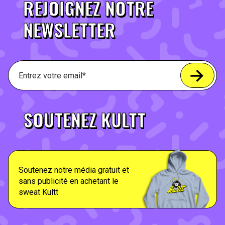
REJOIGNEZ NOTRE
NEWSLETTER
SOUTENEZ KULTT
Soutenez notre média gratuit et
sans publicité en achetant le
sweat Kultt