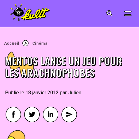
CINÉMA
SÉRIES
Accueil
Cinéma
MODE
MENTOS LANCE UN JEU POUR
MUSIQUE
LES ARACHNOPHOBES
CRÉATION
18 janvier 2012
By
Julien
ART
JEUX-VIDÉO
VINTAGE