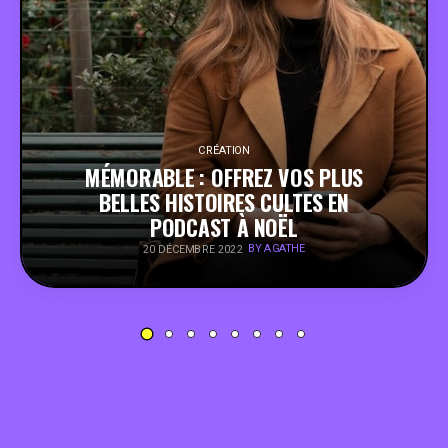
PEOPLE
FOOD
BONS PLANS
CRÉATION
MÉMORABLE : OFFREZ VOS PLUS
BELLES HISTOIRES CULTES EN
SOUTENEZ KULTT
PODCAST À NOËL
BY AGATHE
20 DÉCEMBRE 2022