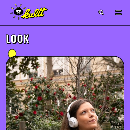
CINÉMA
SÉRIES
LOOK
MODE
MUSIQUE
CRÉATION
ART
JEUX-VIDÉO
VINTAGE