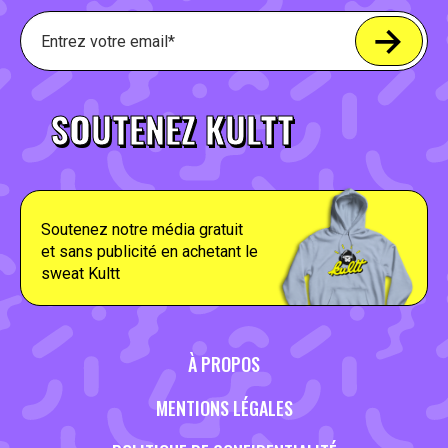
SOUTENEZ KULTT
Soutenez notre média gratuit
et sans publicité en achetant le
sweat Kultt
À PROPOS
MENTIONS LÉGALES