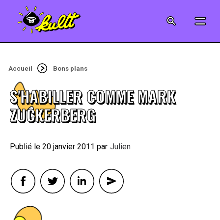
CINÉMA
SÉRIES
Accueil
Bons plans
MODE
S'HABILLER COMME MARK
MUSIQUE
ZUCKERBERG
CRÉATION
20 janvier 2011
By
Julien
ART
JEUX-VIDÉO
VINTAGE