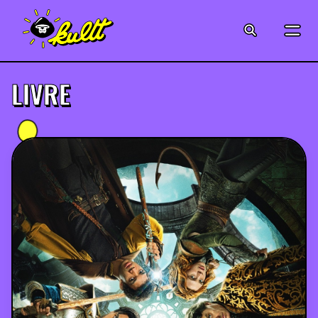
CINÉMA
SÉRIES
LIVRE
MODE
MUSIQUE
CRÉATION
ART
JEUX-VIDÉO
VINTAGE