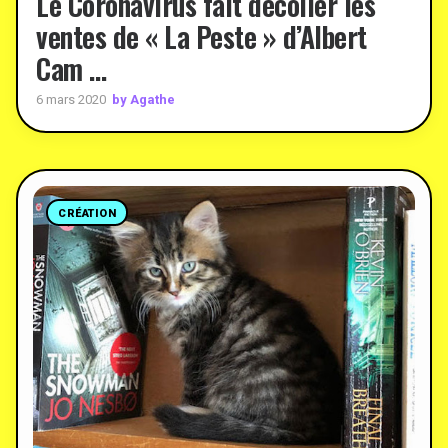
Le Coronavirus fait décoller les
ventes de « La Peste » d’Albert
Cam …
by Agathe
6 mars 2020
CRÉATION