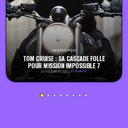
PEOPLE
FOOD
BONS PLANS
UNCATEGORIZED
TOM CRUISE : SA CASCADE FOLLE
SOUTENEZ KULTT
POUR MISSION IMPOSSIBLE 7
BY AGATHE
20 DÉCEMBRE 2022