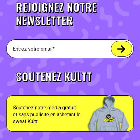
REJOIGNEZ NOTRE
NEWSLETTER
SOUTENEZ KULTT
Soutenez notre média gratuit
et sans publicité en achetant le
sweat Kultt