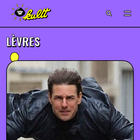
CINÉMA
SÉRIES
LÈVRES
MODE
MUSIQUE
CRÉATION
ART
JEUX-VIDÉO
VINTAGE