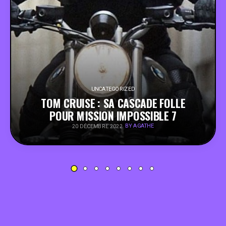
PEOPLE
FOOD
BONS PLANS
UNCATEGORIZED
TOM CRUISE : SA CASCADE FOLLE
SOUTENEZ KULTT
POUR MISSION IMPOSSIBLE 7
BY AGATHE
20 DÉCEMBRE 2022