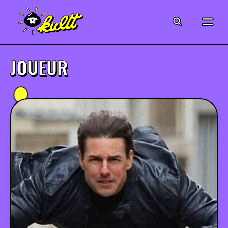
CINÉMA
SÉRIES
JOUEUR
MODE
MUSIQUE
CRÉATION
ART
JEUX-VIDÉO
VINTAGE