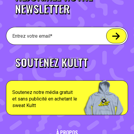
NEWSLETTER
SOUTENEZ KULTT
Soutenez notre média gratuit
et sans publicité en achetant le
sweat Kultt
À PROPOS