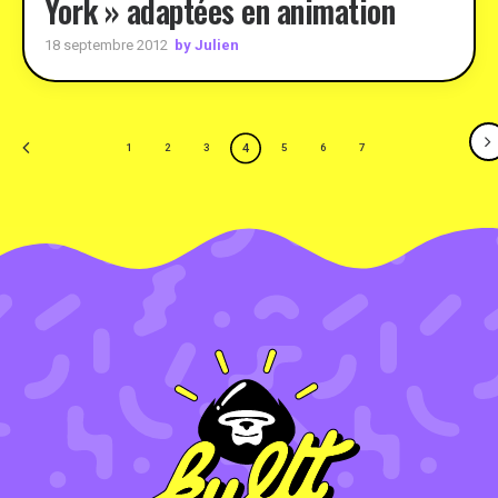
York » adaptées en animation
by Julien
18 septembre 2012
4
1
2
3
5
6
7