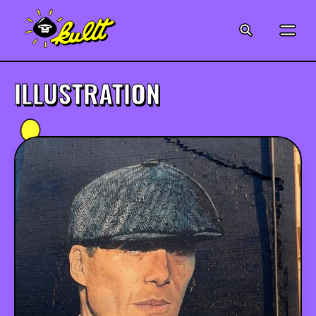
CINÉMA
SÉRIES
ILLUSTRATION
MODE
MUSIQUE
CRÉATION
ART
JEUX-VIDÉO
VINTAGE