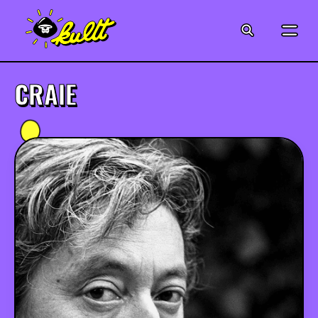
CINÉMA
SÉRIES
CRAIE
MODE
MUSIQUE
CRÉATION
ART
JEUX-VIDÉO
VINTAGE