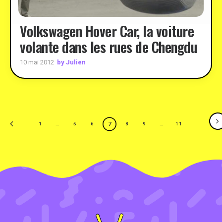
Volkswagen Hover Car, la voiture
volante dans les rues de Chengdu
by Julien
10 mai 2012
7
1
…
5
6
8
9
…
11