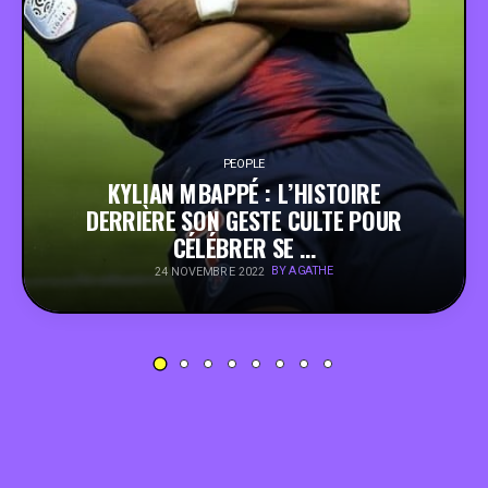
PEOPLE
FOOD
BONS PLANS
PEOPLE
KYLIAN MBAPPÉ : L’HISTOIRE
DERRIÈRE SON GESTE CULTE POUR
SOUTENEZ KULTT
CÉLÉBRER SE …
BY AGATHE
24 NOVEMBRE 2022