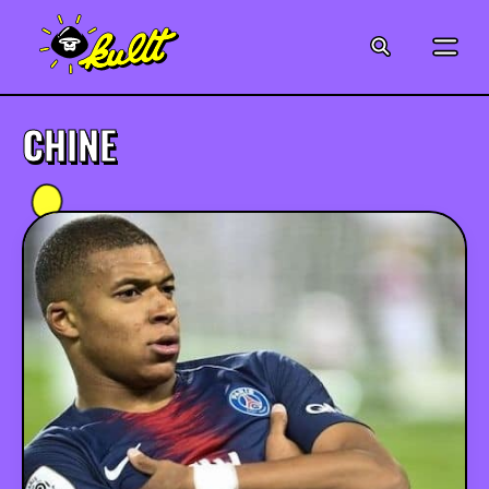
CINÉMA
SÉRIES
CHINE
MODE
MUSIQUE
CRÉATION
ART
JEUX-VIDÉO
VINTAGE