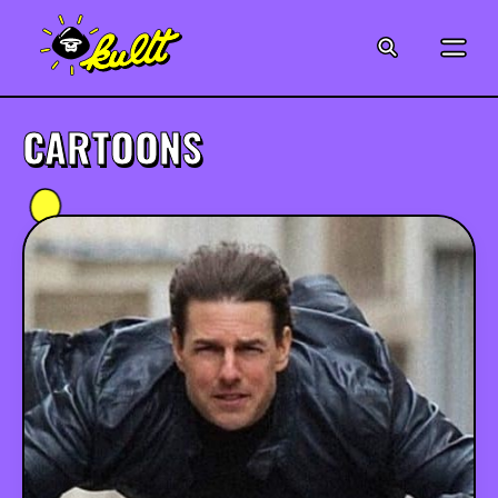
CINÉMA
SÉRIES
CARTOONS
MODE
MUSIQUE
CRÉATION
ART
JEUX-VIDÉO
VINTAGE