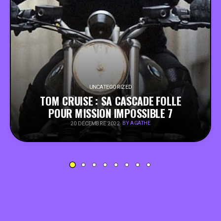
PEOPLE
FOOD
BONS PLANS
UNCATEGORIZED
TOM CRUISE : SA CASCADE FOLLE
SOUTENEZ KULTT
POUR MISSION IMPOSSIBLE 7
BY AGATHE
20 DÉCEMBRE 2022