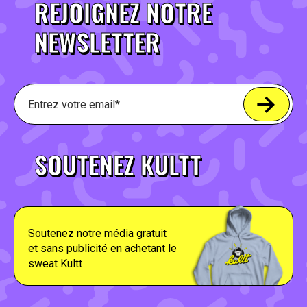
REJOIGNEZ NOTRE
NEWSLETTER
SOUTENEZ KULTT
Soutenez notre média gratuit
et sans publicité en achetant le
sweat Kultt