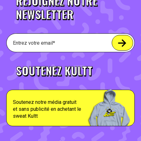
REJOIGNEZ NOTRE
NEWSLETTER
SOUTENEZ KULTT
Soutenez notre média gratuit
et sans publicité en achetant le
sweat Kultt