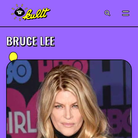
CINÉMA
SÉRIES
BRUCE LEE
MODE
MUSIQUE
CRÉATION
ART
JEUX-VIDÉO
VINTAGE