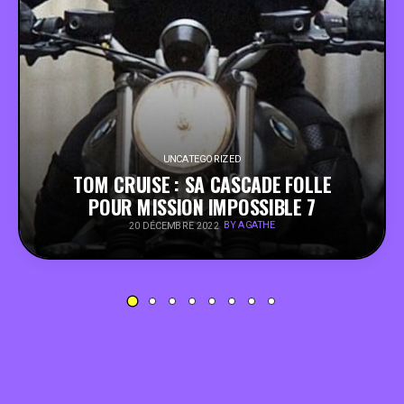
PEOPLE
FOOD
BONS PLANS
UNCATEGORIZED
TOM CRUISE : SA CASCADE FOLLE
SOUTENEZ KULTT
POUR MISSION IMPOSSIBLE 7
BY AGATHE
20 DÉCEMBRE 2022