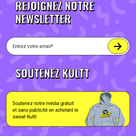
REJOIGNEZ NOTRE
NEWSLETTER
SOUTENEZ KULTT
Soutenez notre média gratuit
et sans publicité en achetant le
sweat Kultt