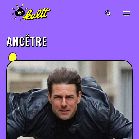
CINÉMA
SÉRIES
ANCÊTRE
MODE
MUSIQUE
CRÉATION
ART
JEUX-VIDÉO
VINTAGE