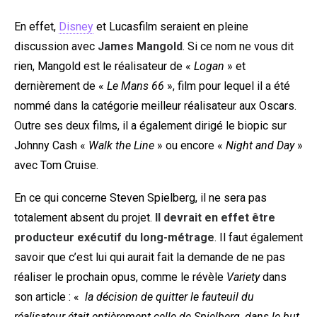
En effet,
Disney
et Lucasfilm seraient en pleine
discussion avec
James Mangold
. Si ce nom ne vous dit
rien, Mangold est le réalisateur de «
Logan
» et
dernièrement de «
Le Mans 66
», film pour lequel il a été
nommé dans la catégorie meilleur réalisateur aux Oscars.
Outre ses deux films, il a également dirigé le biopic sur
Johnny Cash «
Walk the Line
» ou encore «
Night and Day
»
avec Tom Cruise.
En ce qui concerne Steven Spielberg, il ne sera pas
totalement absent du projet.
Il devrait en effet être
producteur exécutif du long-métrage
. Il faut également
savoir que c’est lui qui aurait fait la demande de ne pas
réaliser le prochain opus, comme le révèle
Variety
dans
son article : «
la décision de quitter le fauteuil du
réalisateur était entièrement celle de Spielberg, dans le but