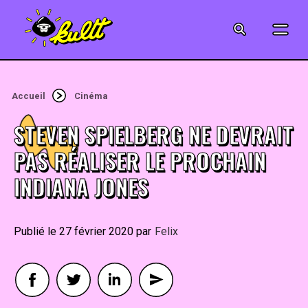
CINÉMA
SÉRIES
Accueil
Cinéma
MODE
STEVEN SPIELBERG NE DEVRAIT
MUSIQUE
PAS RÉALISER LE PROCHAIN
INDIANA JONES
CRÉATION
ART
27 février 2020
By
Felix
JEUX-VIDÉO
VINTAGE