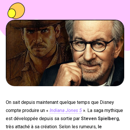
PEOPLE
FOOD
BONS PLANS
SOUTENEZ KULTT
On sait depuis maintenant quelque temps que Disney
compte produire un «
Indiana Jones 5
». La saga mythique
est développée depuis sa sortie par
Steven Spielberg
,
très attaché à sa création. Selon les rumeurs,
le