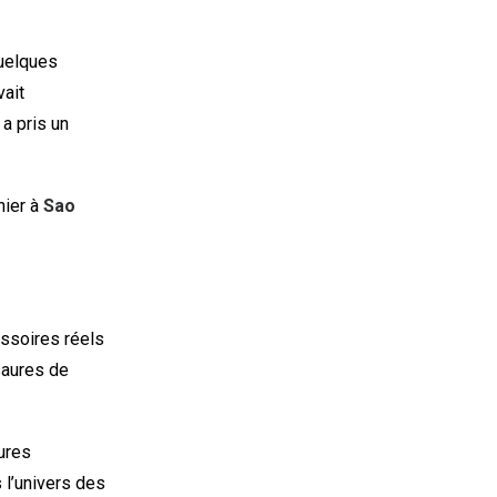
quelques
vait
e a pris un
ier à
Sao
essoires réels
osaures de
ures
 l’univers des