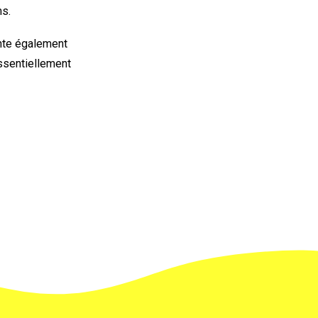
ms.
ente également
essentiellement