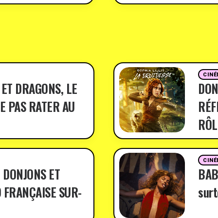
CINÉ
 ET DRAGONS, LE
DON
E PAS RATER AU
RÉF
RÔL
CINÉ
 DONJONS ET
BABY
 FRANÇAISE SUR-
surt