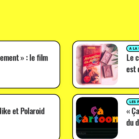
A LA
ement » : le film
Le c
est 
LES 
ike et Polaroid
« Ça
du d