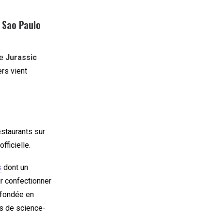
 Sao Paulo
de
Jurassic
ers vient
estaurants sur
fficielle.
s
dont un
r confectionner
 fondée en
ms de science-