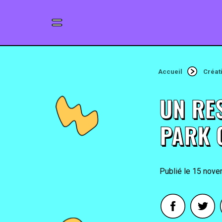
Accueil
Créat
UN RE
PARK 
15 nove