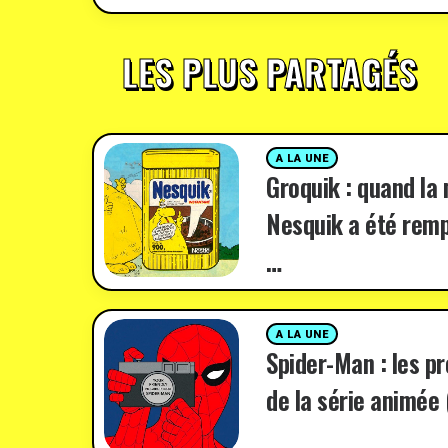
LES PLUS PARTAGÉS
A LA UNE
Groquik : quand la
Nesquik a été remp
…
A LA UNE
Spider-Man : les p
de la série animée 