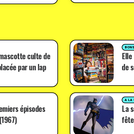
BONS
 mascotte culte de
Elle
lacée par un lap
de s
A LA
remiers épisodes
La 
(1967)
fête