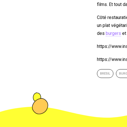
films. Et tout 
Côté restaurat
un plat végéta
des
burgers
et 
https://www.
https://www.i
BRESIL
BUR