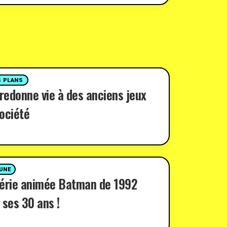
 PLANS
 redonne vie à des anciens jeux
ociété
 UNE
série animée Batman de 1992
 ses 30 ans !