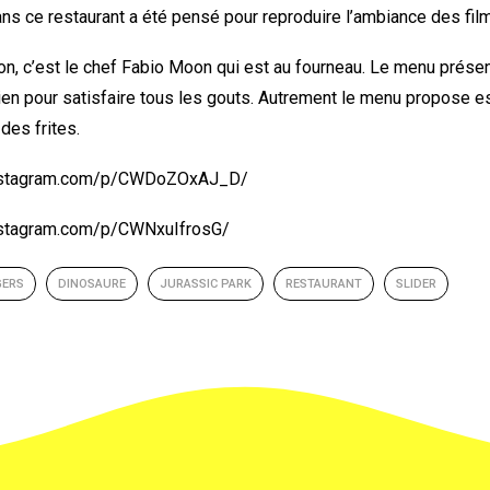
dans ce restaurant a été pensé pour reproduire l’ambiance des fil
ion, c’est le chef Fabio Moon qui est au fourneau. Le menu prés
rien pour satisfaire tous les gouts. Autrement le menu propose 
des frites.
instagram.com/p/CWDoZOxAJ_D/
nstagram.com/p/CWNxuIfrosG/
GERS
DINOSAURE
JURASSIC PARK
RESTAURANT
SLIDER