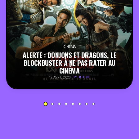
PEOPLE
FOOD
BONS PLANS
CINÉMA
ALERTE : DONJONS ET DRAGONS, LE
BLOCKBUSTER À NE PAS RATER AU
SOUTENEZ KULTT
CINÉMA
BY PAULINE
12 AVRIL 2023