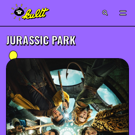
CINÉMA
SÉRIES
JURASSIC PARK
MODE
MUSIQUE
CRÉATION
ART
JEUX-VIDÉO
VINTAGE