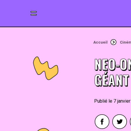
Accueil
Ciné
NEO-ON
GÉANT 
7 janvie