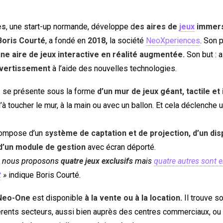
es
, une start-up normande, développe d
es aires de
jeux
immers
Boris Courté
, a fondé en
2018,
la société
NeoXperiences
. Son 
u
ne aire de jeux interactive en réalité augmentée.
Son but : a
ivertissement
à l’aide des nouvelles technologies.
e
se présente sous la forme
d’un mur de jeux géant, tactile et 
u’à toucher le mur, à la main ou avec un ballon. Et cela déclenche 
ompose d’un
système de captation et de projection, d’un dis
 d’un module de gestion
avec écran déporté.
nt, nous proposons
quatre jeux exclusifs
mais
quatre autres sont 
t
»
indique Boris Courté.
Neo-One
est disponible
à la vente ou à la location.
Il trouve s
érents secteurs, aussi bien auprès des centres commerciaux, o