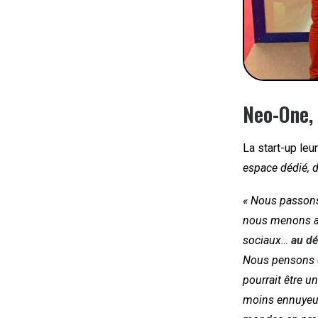
Neo-One,
La start-up leu
espace dédié, 
« Nous passons 
nous menons a
sociaux…
au dé
Nous pensons q
pourrait être u
moins ennuyeus