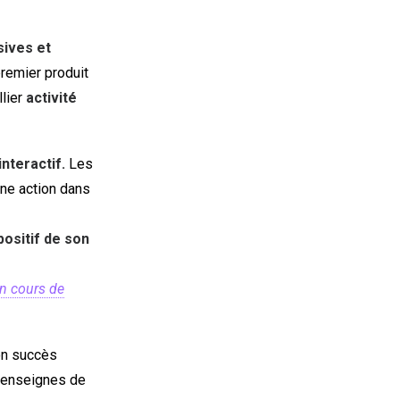
ives et
premier produit
llier
activité
interactif.
Les
une action dans
positif de son
en cours de
on succès
u enseignes de