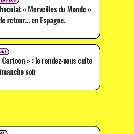
PLUS LUS
hocolat « Merveilles du Monde »
de retour… en Espagne.
 UNE
 Cartoon » : le rendez-vous culte
imanche soir
MA