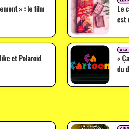
LES 
ement » : le film
Le c
est 
A LA
ike et Polaroid
« Ça
du d
CINÉ