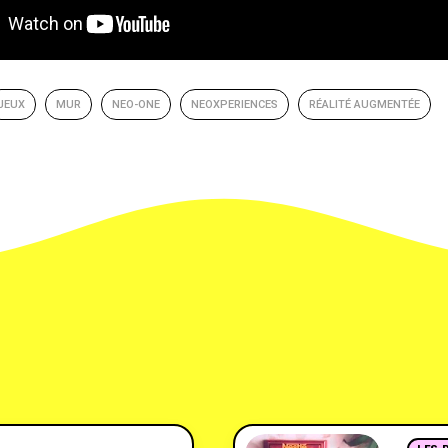
JEUX
MUR
NEO-ONE
NEOXPERIENCES
RÉALITÉ AUGMENTÉE