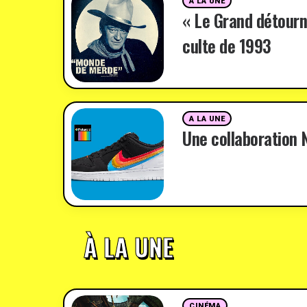
A LA UNE
« Le Grand détourn
culte de 1993
A LA UNE
Une collaboration N
À LA UNE
CINÉMA