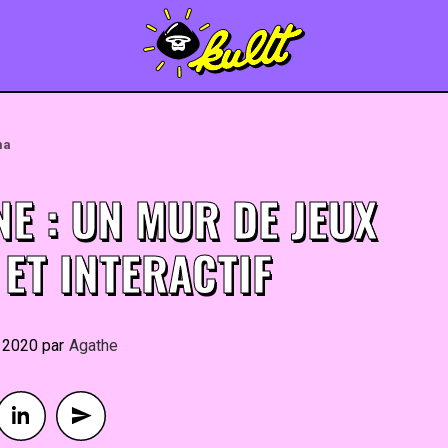
ma
E : UN MUR DE JEUX
ET INTERACTIF
r 2020
By
Agathe