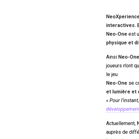
NeoXperienc
interactives.
Neo-One
est 
physique et d
Ainsi
Neo-On
joueurs n’ont q
le jeu.
Neo-One
se c
et lumière et
« Pour l’insta
développemen
Actuellement,
auprès de diff