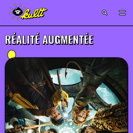
CINÉMA
SÉRIES
RÉALITÉ AUGMENTÉE
MODE
MUSIQUE
CRÉATION
ART
JEUX-VIDÉO
VINTAGE