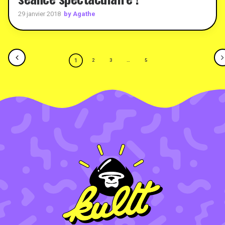
by Agathe
29 janvier 2018
1
2
3
…
5