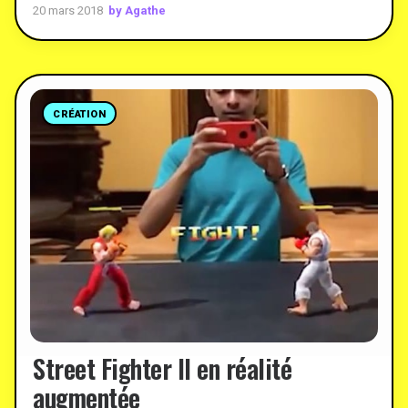
by Agathe
20 mars 2018
CRÉATION
Street Fighter II en réalité
augmentée