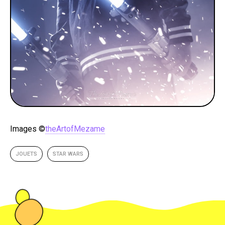
Images ©
theArtofMezame
JOUETS
STAR WARS