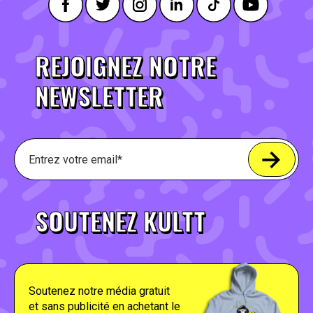
REJOIGNEZ NOTRE
NEWSLETTER
SOUTENEZ KULTT
Soutenez notre média gratuit
et sans publicité en achetant le