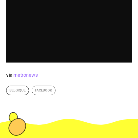
via
metronews
BELGIQUE
FACEBOOK