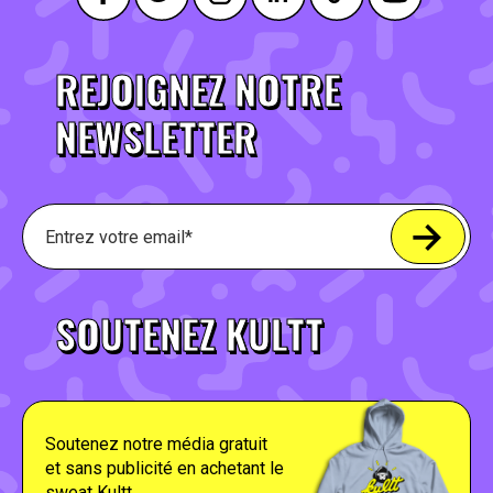
REJOIGNEZ NOTRE
NEWSLETTER
SOUTENEZ KULTT
Soutenez notre média gratuit
et sans publicité en achetant le
sweat Kultt