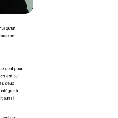
hui qu’un
’incarne
gue sont pour
ves
est au
ses deux
intégrer le
it aussi
 casting.