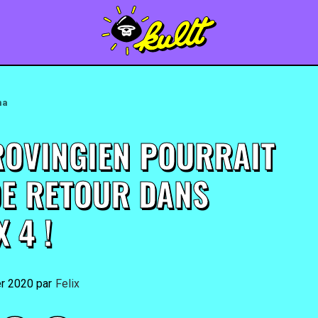
ma
ROVINGIEN POURRAIT
DE RETOUR DANS
 4 !
er 2020
By
Felix