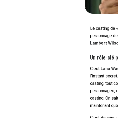
Le casting de 
personnage de l
Lambert Wilso
Un rôle-clé 
C’est
Lana Wa
l’instant secre
casting, tout c
personnages, on
casting. On sai
maintenant que 
C’est
Allocine
q