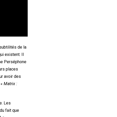
subtilités de la
 existent. Il
emme Perséphone
urs places
r avoir des
s «
Matrix :
e. Les
du fait que