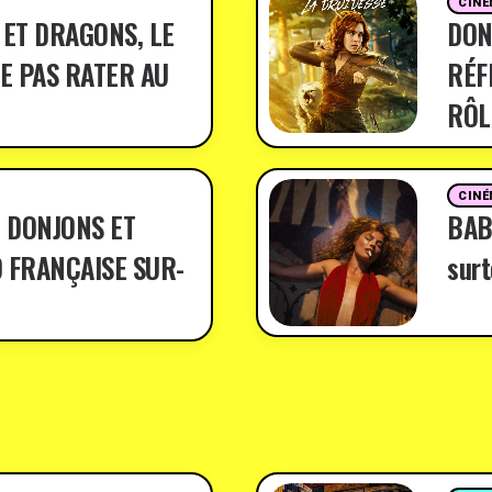
CINÉ
 ET DRAGONS, LE
DON
E PAS RATER AU
RÉF
RÔL
CINÉ
 DONJONS ET
BABY
 FRANÇAISE SUR-
surt