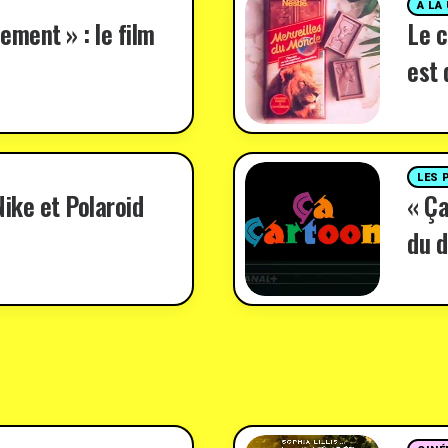
A LA
ement » : le film
Le c
est 
LES 
ike et Polaroid
« Ça
du d