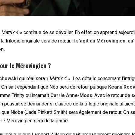
«
Matrix 4
» continue de se dévoiler. En effet, on apprend aujourd’
a trilogie originale sera de retour.
Il s’agit du Mérovingien, qu
n.
pour le Mérovingien ?
chowski
qui réalisera «
Matrix 4
». Les détails concernant l’intri
t. On sait cependant que Neo sera de retour puisque
Keanu Ree
omme Trinity qu’incarnait
Carrie Anne-Moss
. Avec le retour de 
 pouvait se demander si d’autres de la trilogie originale allaient 
t que Niobe (Jada Pinkett Smith) sera également de retour. On sa
le Mérovingien sera de la partie.
ui dévoile que Lambert Wilson devrait probablement rejoindre le