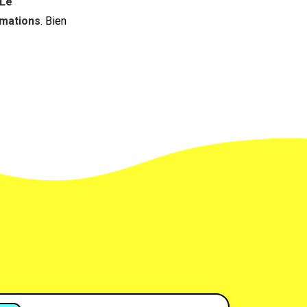
Le
rmations
. Bien