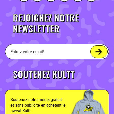
REJOIGNEZ NOTRE
NEWSLETTER
SOUTENEZ KULTT
Soutenez notre média gratuit
et sans publicité en achetant le
sweat Kultt