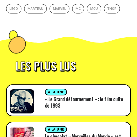
LEGO
MARTEAU
MARVEL
MC
MCU
THOR
LES PLUS LUS
A LA UNE
« Le Grand détournement » : le film culte
de 1993
A LA UNE
Le chocolat « Merveilles du Monde » est