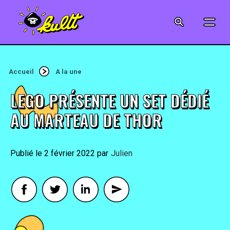
CINÉMA
SÉRIES
Accueil
A la une
MODE
LEGO PRÉSENTE UN SET DÉDIÉ
MUSIQUE
AU MARTEAU DE THOR
CRÉATION
2 février 2022
By
Julien
ART
JEUX-VIDÉO
VINTAGE