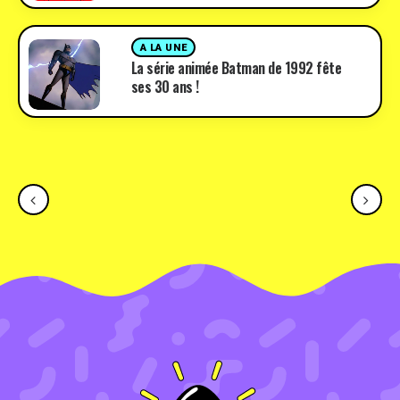
A LA UNE
La série animée Batman de 1992 fête
ses 30 ans !