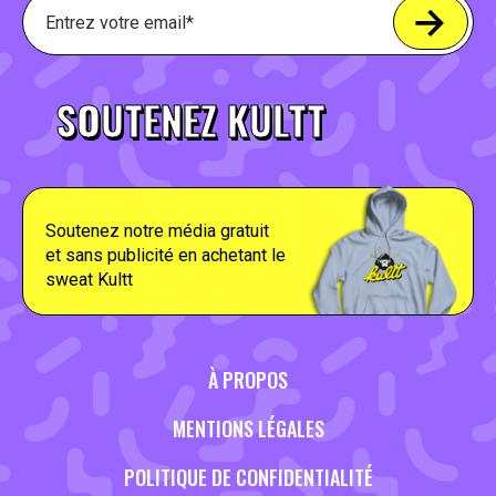
SOUTENEZ KULTT
Soutenez notre média gratuit
et sans publicité en achetant le
sweat Kultt
À PROPOS
MENTIONS LÉGALES
POLITIQUE DE CONFIDENTIALITÉ