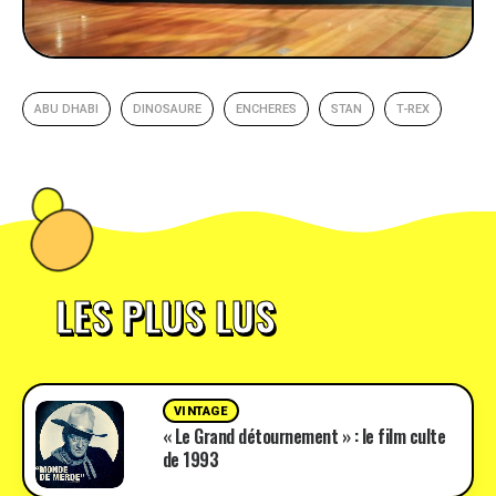
ABU DHABI
DINOSAURE
ENCHERES
STAN
T-REX
LES PLUS LUS
VINTAGE
« Le Grand détournement » : le film culte
de 1993