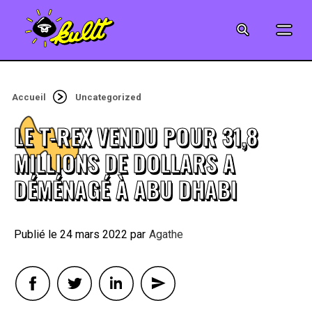
CINÉMA
SÉRIES
Accueil
Uncategorized
MODE
LE T-REX VENDU POUR 31,8
MUSIQUE
MILLIONS DE DOLLARS A
DÉMÉNAGÉ À ABU DHABI
CRÉATION
ART
24 mars 2022
By
Agathe
JEUX-VIDÉO
VINTAGE