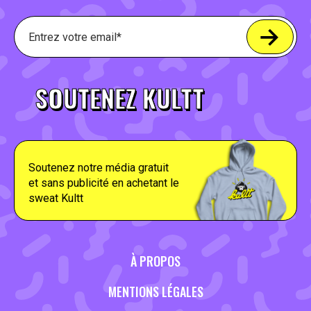
SOUTENEZ KULTT
Soutenez notre média gratuit
et sans publicité en achetant le
sweat Kultt
À PROPOS
MENTIONS LÉGALES